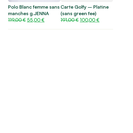
Polo Blanc femme sans
Carte Golfy – Platine
manches g.JENNA
(sans green fee)
Le
Le
Le
Le
119,00
€
55,00
€
191,00
€
100,00
€
prix
prix
prix
prix
initial
actuel
initial
actuel
était :
est :
était :
est :
119,00 €.
55,00 €.
191,00 €.
100,00 €.