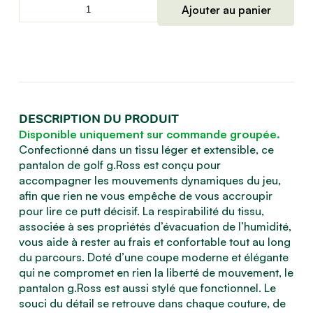
quantité
Ajouter au panier
de
Pantalon
de
golf
homme
léger
et
DESCRIPTION DU PRODUIT
extensible,
Disponible uniquement sur commande groupée.
haute
Confectionné dans un tissu léger et extensible, ce
performance
pantalon de golf g.Ross est conçu pour
g.ROSS
accompagner les mouvements dynamiques du jeu,
afin que rien ne vous empêche de vous accroupir
pour lire ce putt décisif. La respirabilité du tissu,
associée à ses propriétés d’évacuation de l’humidité,
vous aide à rester au frais et confortable tout au long
du parcours. Doté d’une coupe moderne et élégante
qui ne compromet en rien la liberté de mouvement, le
pantalon g.Ross est aussi stylé que fonctionnel. Le
souci du détail se retrouve dans chaque couture, de