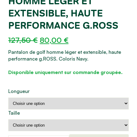
HOMME LÉGER ET
EXTENSIBLE, HAUTE
PERFORMANCE G.ROSS
Le
Le
127,50
€
80,00
€
prix
prix
Pantalon de golf homme léger et extensible, haute
initial
actuel
performance g.ROSS. Coloris Navy.
était :
est :
Disponible uniquement sur commande groupée.
127,50 €.
80,00 €.
Longueur
Taille