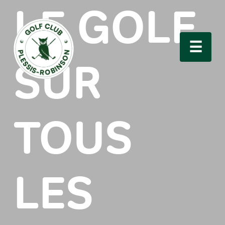
LE GOLF,
☰
SUR
TOUS
LES