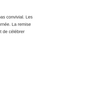
pas convivial. Les
urnée. La remise
et de célébrer
ipants. Le GCPR
ale et promet de
 pris pour une