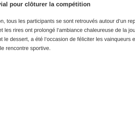
ial pour clôturer la compétition
n, tous les participants se sont retrouvés autour d’un re
 les rires ont prolongé l’ambiance chaleureuse de la jo
t le dessert, a été l’occasion de féliciter les vainqueurs 
le rencontre sportive.
année prochaine pour la revanche
olf de Saint-Marc restera dans les mémoires des partic
l’AS Golf du Stade de Vanves pour cette compétition amic
l’année prochaine pour la revanche. Rendez-vous est donc