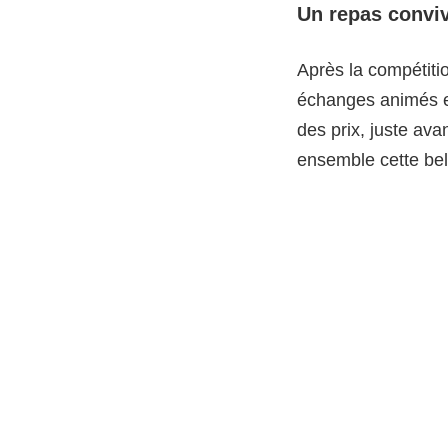
Un repas conviv
Après la compétitio
échanges animés et
des prix, juste avan
ensemble cette bel
Rendez-vous l’
Cette journée au G
tient à remercier 
revenir plus fort 