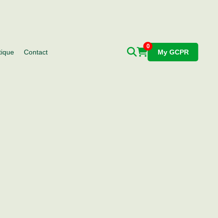
0
tique
Contact
My GCPR