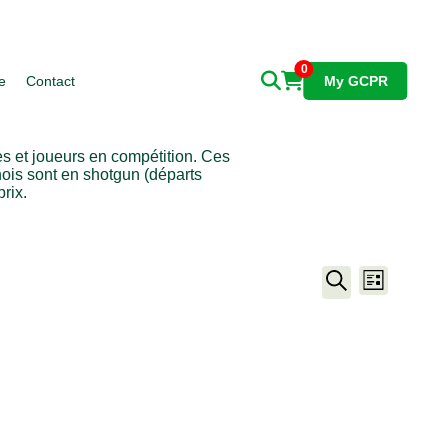
0
e
Contact
My GCPR
es et joueurs en compétition. Ces
nois sont en shotgun (départs
rix.
RECH
NAVI
Liste
Recherche
DE
ET
VUE
NAVIG
ÉVÈ
DE