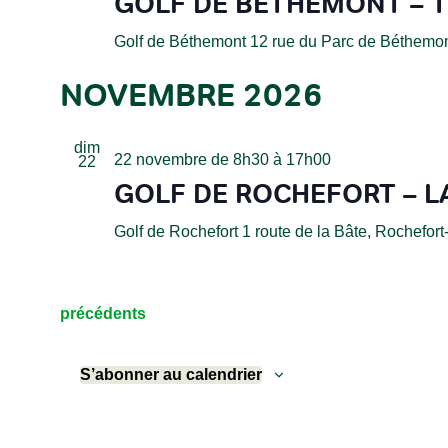
GOLF DE BÉTHEMONT – T
Golf de Béthemont
12 rue du Parc de Béthemon
NOVEMBRE 2026
dim
22 novembre de 8h30
à
17h00
22
GOLF DE ROCHEFORT – L
Golf de Rochefort
1 route de la Bâte, Rochefor
Évènements
précédents
S’abonner au calendrier