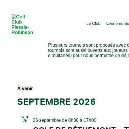
Le Club
Evénement
Plusieurs tournois sont proposés avec d
tournois sont aussi ouverts aux joueurs
simultanés) pour nous permettre de déje
ÉVÈNEMENTS
À venir
Sélectionnez
SEPTEMBRE 2026
une
date.
sam
26 septembre de 8h30
à
17h00
26