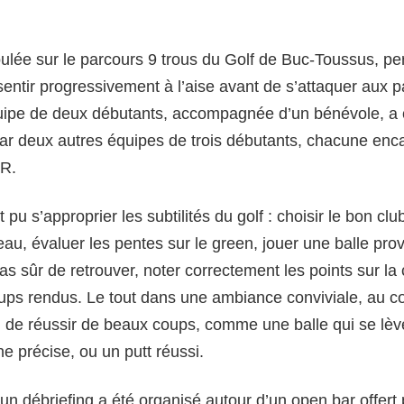
roulée sur le parcours 9 trous du Golf de Buc-Toussus, p
sentir progressivement à l’aise avant de s’attaquer aux 
ipe de deux débutants, accompagnée d’un bénévole, 
par deux autres équipes de trois débutants, chacune en
R.
t pu s’approprier les subtilités du golf : choisir le bon cl
au, évaluer les pentes sur le green, jouer une balle prov
pas sûr de retrouver, noter correctement les points sur la 
ps rendus. Le tout dans une ambiance conviviale, au cœ
n de réussir de beaux coups, comme une balle qui se lève
e précise, ou un putt réussi.
 un débriefing a été organisé autour d’un open bar offer