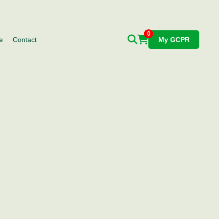
0
e
Contact
My GCPR