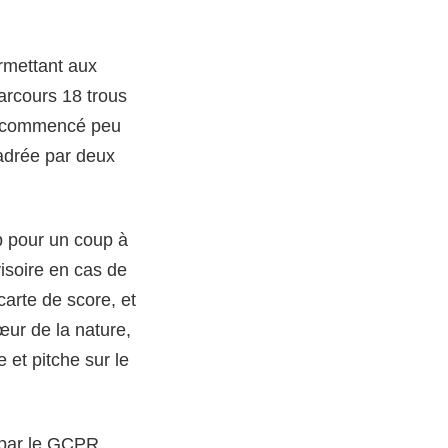
ermettant aux
parcours 18 trous
a commencé peu
cadrée par deux
ub pour un coup à
isoire en cas de
carte de score, et
ur de la nature,
 et pitche sur le
t par le GCPR,